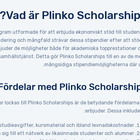
Vad är Plinko Scholarship
ogram utformade för att erbjuda ekonomiskt stöd till studen
udering och mångfald strävar dessa stipendier efter att stö
bjuder de möjligheter både för akademiska topprestationer 
samhällstjänst. Detta gör Plinko Scholarships till en av de m
mångsidiga stipendiemöjligheterna där u
Fördelar med Plinko Scholarshi
er lockas till Plinko Scholarships är de betydande fördelarna
erbjuder. Dessa inkluder
tudieavgifter, kursmaterial och ibland levnadskostnader.
 sig till ett nätverk av likasinnade studenter och alumner.