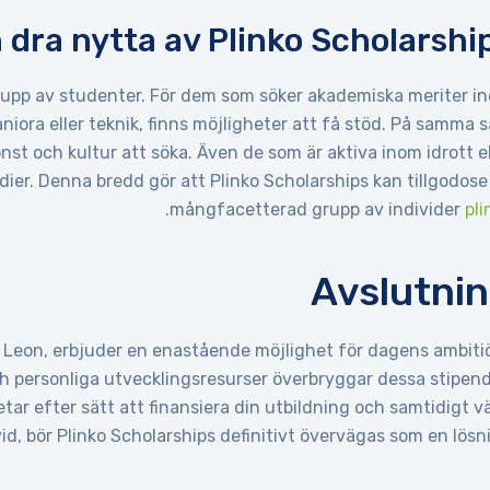
dra nytta av Plinko Scholarship
grupp av studenter. För dem som söker akademiska meriter i
iora eller teknik, finns möjligheter att få stöd. På samma s
t och kultur att söka. Även de som är aktiva inom idrott el
dier. Denna bredd gör att Plinko Scholarships kan tillgodose
.
mångfacetterad grupp av individer
pli
Avslutni
v Leon, erbjuder en enastående möjlighet för dagens ambiti
 personliga utvecklingsresurser överbryggar dessa stipend
tar efter sätt att finansiera din utbildning och samtidigt v
id, bör Plinko Scholarships definitivt övervägas som en lösni