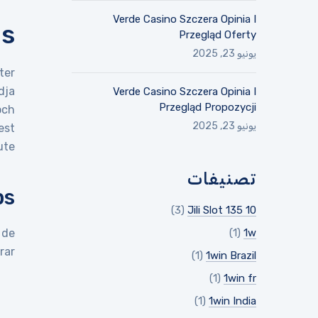
Verde Casino Szczera Opinia I
s?
Przegląd Oferty
يونيو 23, 2025
ter
dja
Verde Casino Szczera Opinia I
Przegląd Propozycji
och
يونيو 23, 2025
est
te.
تصنيفات
ps
(3)
10 Jili Slot 135
 de
(1)
1w
ar:
(1)
1win Brazil
(1)
1win fr
(1)
1win India