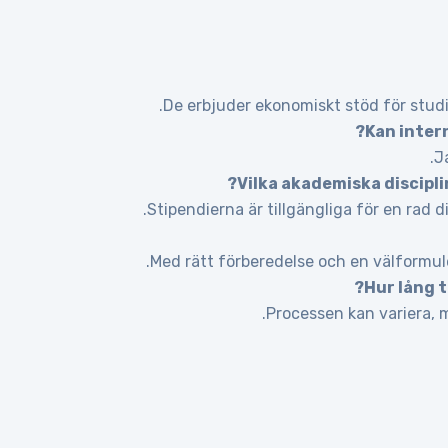
De erbjuder ekonomiskt stöd för studie
Kan inter
J
Vilka akademiska disciplin
Stipendierna är tillgängliga för en rad 
Med rätt förberedelse och en välformule
Hur lång 
Processen kan variera, m