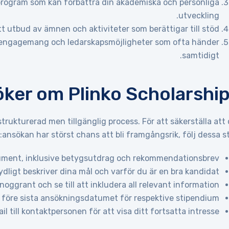
rprogram som kan förbättra din akademiska och personliga
utveckling.
tt utbud av ämnen och aktiviteter som berättigar till stöd.
sengagemang och ledarskapsmöjligheter som ofta händer
samtidigt.
ker om Plinko Scholarshi
trukturerad men tillgänglig process. För att säkerställa att 
ansökan har störst chans att bli framgångsrik, följ dessa st
ument, inklusive betygsutdrag och rekommendationsbrev.
dligt beskriver dina mål och varför du är en bra kandidat.
oggrant och se till att inkludera all relevant information.
 före sista ansökningsdatumet för respektive stipendium.
 till kontaktpersonen för att visa ditt fortsatta intresse.