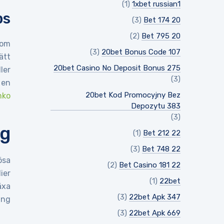
(1)
1xbet russian1
s?
(3)
20 Bet 174
(2)
20 Bet 795
nom
(3)
20bet Bonus Code 107
ätt
20bet Casino No Deposit Bonus 275
ler
(3)
 en
20bet Kod Promocyjny Bez
nko
Depozytu 383
(3)
ng
(1)
22 Bet 212
(3)
22 Bet 748
ösa
(2)
22 Bet Casino 181
ier
(1)
22bet
äxa
(3)
22bet Apk 347
ng.
(3)
22bet Apk 669