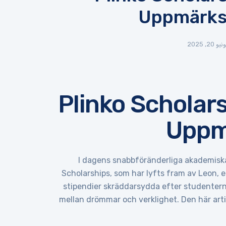
Uppmärks
نيو 20, 2025
Plinko Scholar
Uppm
I dagens snabbföränderliga akademiska vä
Scholarships, som har lyfts fram av Leon, e
stipendier skräddarsydda efter studenterna
mellan drömmar och verklighet. Den här art