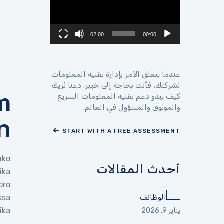
02:00
00:00
عندما يتعلق الأمر بإدارة تقنية المعلومات
لشركتك، فأنت بحاجة إلى خبير. دعنا نُريك
m
كيف يبدو دعم تقنية المعلومات السريع
والموثوق والمسؤول في العالم.
n
START WITH A FREE ASSESSMENT
nko
أحدث المقالات
ika
bro
ssa
الوظائف
ka.
يناير 9, 2026