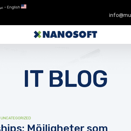
English – عربى
info@mu
IT BLOG
UNCATEGORIZED
ships: Möjligheter som