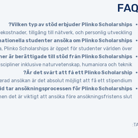
FAQ
Vilken typ av stöd erbjuder Plinko Scholarships?
kostnader, tillgång till nätverk, och personlig utveckling.
nationella studenter ansöka om Plinko Scholarships?
a, Plinko Scholarships är öppet för studenter världen över.
er är berättigade till stöd från Plinko Scholarships?
discipliner inklusive naturvetenskap, humaniora och teknik.
Är det svårt att få ett Plinko Scholarship?
rad ansökan är det absolut möjligt att få ett stipendium.
tid tar ansökningsprocessen för Plinko Scholarships?
en det är viktigt att ansöka före ansökningsfristens slut.
TA