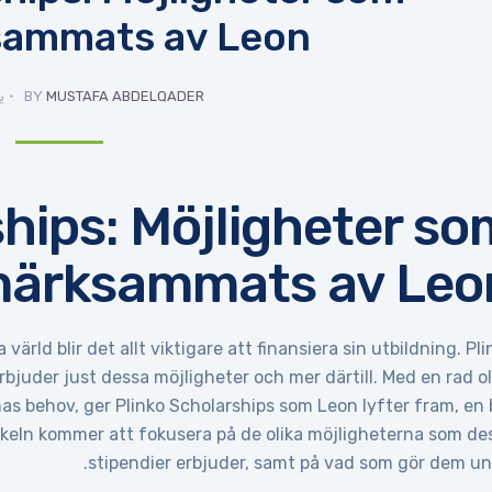
ammats av Leon
MUSTAFA ABDELQADER
BY
يو
ships: Möjligheter so
ärksammats av Leo
rld blir det allt viktigare att finansiera sin utbildning. Pli
rbjuder just dessa möjligheter och mer därtill. Med en rad ol
s behov, ger Plinko Scholarships som Leon lyfter fram, en 
ikeln kommer att fokusera på de olika möjligheterna som de
stipendier erbjuder, samt på vad som gör dem uni