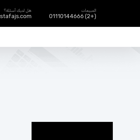
المبيعات
هل لديك أسئلة؟
stafajs.com
(+2) 01110144666
مشغل
الفيديو