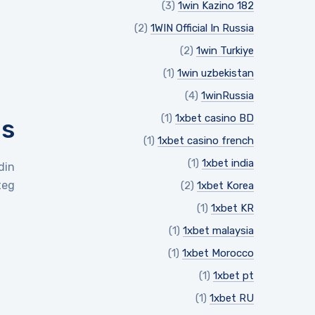
(3)
1win Kazino 182
(2)
1WIN Official In Russia
(2)
1win Turkiye
(1)
1win uzbekistan
(4)
1winRussia
(1)
1xbet casino BD
ps
(1)
1xbet casino french
(1)
1xbet india
din
eg:
(2)
1xbet Korea
(1)
1xbet KR
(1)
1xbet malaysia
(1)
1xbet Morocco
(1)
1xbet pt
(1)
1xbet RU