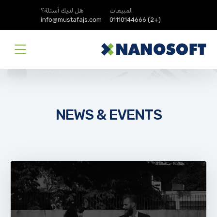
المبيعات
هل لديك أسئلة؟
info@mustafajs.com
(+2) 01110144666
NEWS & EVENTS