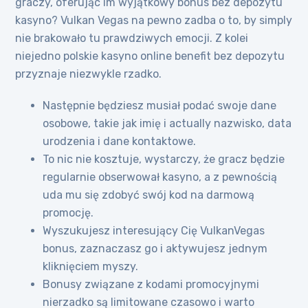
graczy, oferując im wyjątkowy bonus bez depozytu
kasyno? Vulkan Vegas na pewno zadba o to, by simply
nie brakowało tu prawdziwych emocji. Z kolei
niejedno polskie kasyno online benefit bez depozytu
przyznaje niezwykle rzadko.
Następnie będziesz musiał podać swoje dane
osobowe, takie jak imię i actually nazwisko, data
urodzenia i dane kontaktowe.
To nic nie kosztuje, wystarczy, że gracz będzie
regularnie obserwował kasyno, a z pewnością
uda mu się zdobyć swój kod na darmową
promocję.
Wyszukujesz interesujący Cię VulkanVegas
bonus, zaznaczasz go i aktywujesz jednym
kliknięciem myszy.
Bonusy związane z kodami promocyjnymi
nierzadko są limitowane czasowo i warto