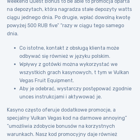
Weekend Quest Bonus to be able to promocja oparta
na depozytach, która nagradza stałe depozyty watts
ciągu jednego dnia. Po drugie, wpłać dowolną kwotę
powyżej 500 RUB five” “razy w ciągu tego samego
dnia.
Co istotne, kontakt z obsługą klienta może
odbywać się również w języku polskim.
Wpływy z gotówki można wykorzystać we
wszystkich grach kasynowych, t tym w Vulkan
Vegas Fruit Equipment.
Aby je odebrać, wystarczy postępować zgodnie
unces instrukcjami i aktywować je.
Kasyno często oferuje dodatkowe promocje, a
specjalny Vulkan Vegas kod na darmowe annoying”
“umożliwia zdobycie bonusów na korzystnych
warunkach. Nasz kod promocyjny daje również