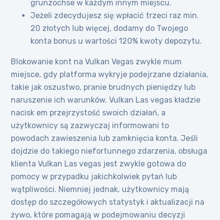
grunzochse w każdym innym miejscu.
Jeżeli zdecydujesz się wpłacić trzeci raz min.
20 złotych lub więcej, dodamy do Twojego
konta bonus u wartości 120% kwoty depozytu.
Blokowanie kont na Vulkan Vegas zwykle mum
miejsce, gdy platforma wykryje podejrzane działania,
takie jak oszustwo, pranie brudnych pieniędzy lub
naruszenie ich warunków. Vulkan Las vegas kładzie
nacisk em przejrzystość swoich działań, a
użytkownicy są zazwyczaj informowani to
powodach zawieszenia lub zamknięcia konta. Jeśli
dojdzie do takiego niefortunnego zdarzenia, obsługa
klienta Vulkan Las vegas jest zwykle gotowa do
pomocy w przypadku jakichkolwiek pytań lub
wątpliwości. Niemniej jednak, użytkownicy mają
dostęp do szczegółowych statystyk i aktualizacji na
żywo, które pomagają w podejmowaniu decyzji