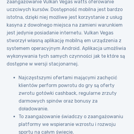
zaangażowanie Vulkan Vegas watts oferowanie
uczciwych kursów. Dostępność mobilna jest bardzo
istotna, dzięki niej możliwe jest korzystanie z usług
kasyna z dowolnego miejsca na zamieni warunkiem
jest jedynie posiadanie internetu. Vulkan Vegas
stworzył własną aplikację mobilną em urządzenia z
systemem operacyjnym Android. Aplikacja umożliwia
wykonywania tych samych czynności jak te które są
dostępne w wersji stacjonarnej.
Najczęstszymi ofertami mającymi zachęcić
klientów perform powrotu do gry są oferty
zwrotu gotówki cashback, regularne zrzuty
darmowych spinów oraz bonusy za
doładowanie.
To zaangażowanie świadczy o zaangażowaniu
platformy we wspieranie wzrostu i rozwoju
sportu na całym świecie.