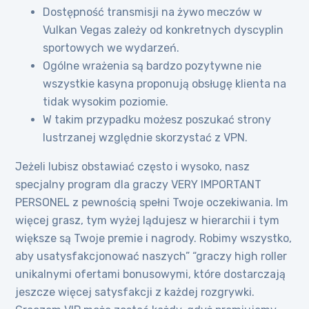
Dostępność transmisji na żywo meczów w
Vulkan Vegas zależy od konkretnych dyscyplin
sportowych we wydarzeń.
Ogólne wrażenia są bardzo pozytywne nie
wszystkie kasyna proponują obsługę klienta na
tidak wysokim poziomie.
W takim przypadku możesz poszukać strony
lustrzanej względnie skorzystać z VPN.
Jeżeli lubisz obstawiać często i wysoko, nasz
specjalny program dla graczy VERY IMPORTANT
PERSONEL z pewnością spełni Twoje oczekiwania. Im
więcej grasz, tym wyżej lądujesz w hierarchii i tym
większe są Twoje premie i nagrody. Robimy wszystko,
aby usatysfakcjonować naszych” “graczy high roller
unikalnymi ofertami bonusowymi, które dostarczają
jeszcze więcej satysfakcji z każdej rozgrywki.