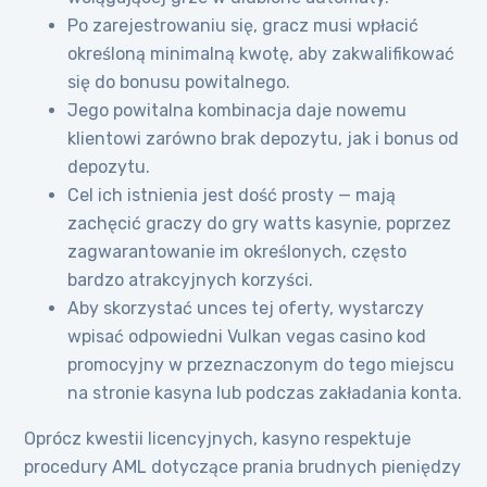
Po zarejestrowaniu się, gracz musi wpłacić
określoną minimalną kwotę, aby zakwalifikować
się do bonusu powitalnego.
Jego powitalna kombinacja daje nowemu
klientowi zarówno brak depozytu, jak i bonus od
depozytu.
Cel ich istnienia jest dość prosty — mają
zachęcić graczy do gry watts kasynie, poprzez
zagwarantowanie im określonych, często
bardzo atrakcyjnych korzyści.
Aby skorzystać unces tej oferty, wystarczy
wpisać odpowiedni Vulkan vegas casino kod
promocyjny w przeznaczonym do tego miejscu
na stronie kasyna lub podczas zakładania konta.
Oprócz kwestii licencyjnych, kasyno respektuje
procedury AML dotyczące prania brudnych pieniędzy