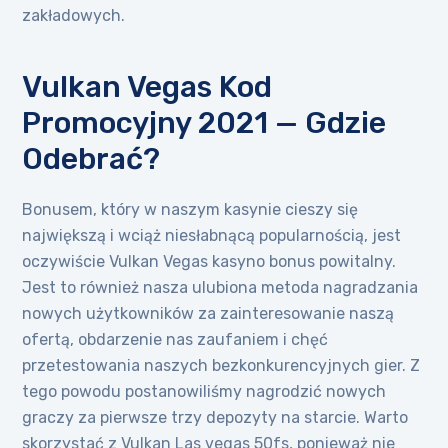
zakładowych.
Vulkan Vegas Kod
Promocyjny 2021 — Gdzie
Odebrać?
Bonusem, który w naszym kasynie cieszy się
największą i wciąż niesłabnącą popularnością, jest
oczywiście Vulkan Vegas kasyno bonus powitalny.
Jest to również nasza ulubiona metoda nagradzania
nowych użytkowników za zainteresowanie naszą
ofertą, obdarzenie nas zaufaniem i chęć
przetestowania naszych bezkonkurencyjnych gier. Z
tego powodu postanowiliśmy nagrodzić nowych
graczy za pierwsze trzy depozyty na starcie. Warto
skorzystać z Vulkan Las vegas 50fs, ponieważ nie