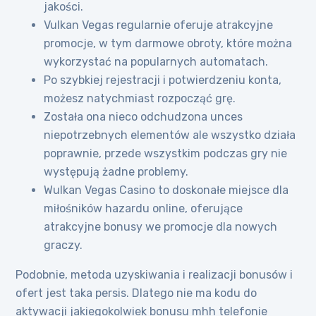
jakości.
Vulkan Vegas regularnie oferuje atrakcyjne
promocje, w tym darmowe obroty, które można
wykorzystać na popularnych automatach.
Po szybkiej rejestracji i potwierdzeniu konta,
możesz natychmiast rozpocząć grę.
Została ona nieco odchudzona unces
niepotrzebnych elementów ale wszystko działa
poprawnie, przede wszystkim podczas gry nie
występują żadne problemy.
Wulkan Vegas Casino to doskonałe miejsce dla
miłośników hazardu online, oferujące
atrakcyjne bonusy we promocje dla nowych
graczy.
Podobnie, metoda uzyskiwania i realizacji bonusów i
ofert jest taka persis. Dlatego nie ma kodu do
aktywacji jakiegokolwiek bonusu mhh telefonie