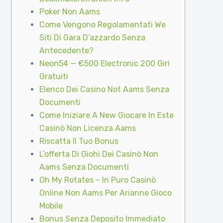
Poker Non Aams
Come Vengono Regolamentati We
Siti Di Gara D’azzardo Senza
Antecedente?
Neon54 — €500 Electronic 200 Giri
Gratuiti
Elenco Dei Casino Not Aams Senza
Documenti
Come Iniziare A New Giocare In Este
Casinò Non Licenza Aams
Riscatta Il Tuo Bonus
L’offerta Di Giohi Dei Casinò Non
Aams Senza Documenti
Oh My Rotates – In Puro Casinò
Online Non Aams Per Arianne Gioco
Mobile
Bonus Senza Deposito Immediato