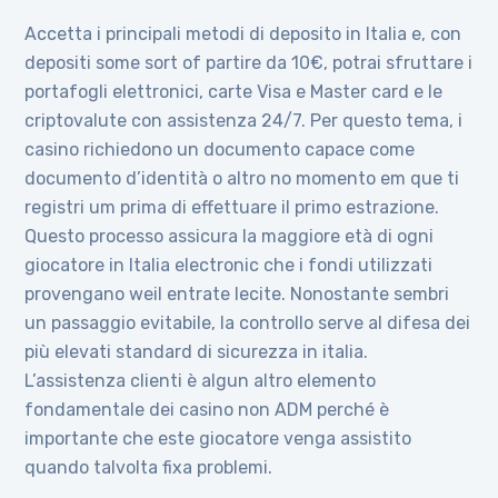
Accetta i principali metodi di deposito in Italia e, con
depositi some sort of partire da 10€, potrai sfruttare i
portafogli elettronici, carte Visa e Master card e le
criptovalute con assistenza 24/7. Per questo tema, i
casino richiedono un documento capace come
documento d’identità o altro no momento em que ti
registri um prima di effettuare il primo estrazione.
Questo processo assicura la maggiore età di ogni
giocatore in Italia electronic che i fondi utilizzati
provengano weil entrate lecite. Nonostante sembri
un passaggio evitabile, la controllo serve al difesa dei
più elevati standard di sicurezza in italia.
L’assistenza clienti è algun altro elemento
fondamentale dei casino non ADM perché è
importante che este giocatore venga assistito
quando talvolta fixa problemi.