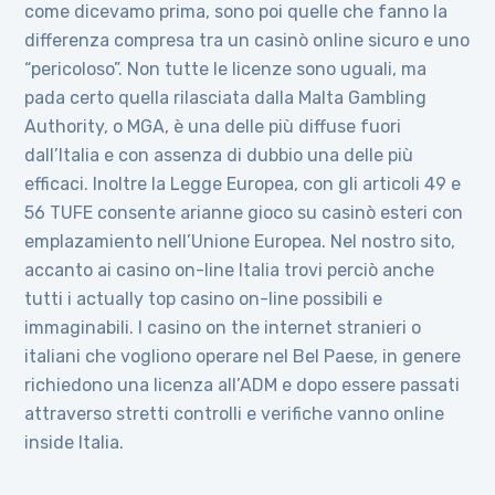
come dicevamo prima, sono poi quelle che fanno la
differenza compresa tra un casinò online sicuro e uno
“pericoloso”. Non tutte le licenze sono uguali, ma
pada certo quella rilasciata dalla Malta Gambling
Authority, o MGA, è una delle più diffuse fuori
dall’Italia e con assenza di dubbio una delle più
efficaci. Inoltre la Legge Europea, con gli articoli 49 e
56 TUFE consente arianne gioco su casinò esteri con
emplazamiento nell’Unione Europea. Nel nostro sito,
accanto ai casino on-line Italia trovi perciò anche
tutti i actually top casino on-line possibili e
immaginabili. I casino on the internet stranieri o
italiani che vogliono operare nel Bel Paese, in genere
richiedono una licenza all’ADM e dopo essere passati
attraverso stretti controlli e verifiche vanno online
inside Italia.