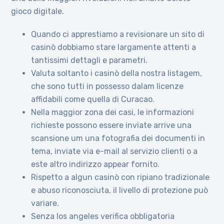
gioco digitale.
Quando ci apprestiamo a revisionare un sito di
casinò dobbiamo stare largamente attenti a
tantissimi dettagli e parametri.
Valuta soltanto i casinò della nostra listagem,
che sono tutti in possesso dalam licenze
affidabili come quella di Curacao.
Nella maggior zona dei casi, le informazioni
richieste possono essere inviate arrive una
scansione um una fotografia dei documenti in
tema, inviate via e-mail al servizio clienti o a
este altro indirizzo appear fornito.
Rispetto a algun casinò con ripiano tradizionale
e abuso riconosciuta, il livello di protezione può
variare.
Senza los angeles verifica obbligatoria