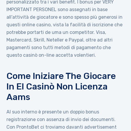
personalizzato tra i vari benefit. I bonus per VERY
IMPORTANT PERSONEL sono assegnati in base
all’attività de giocatore e sono spesso più generosi in
questi online casino, vista la facilità di iscrizione che
potrebbe portarti de uma un competitor. Visa,
Mastercard, Skrill, Neteller e Paypal, oltre ad altri
pagamenti sono tutti metodi di pagamento che
questo casinò on-line accetta volentieri.
Come Iniziare The Giocare
In El Casinò Non Licenza
Aams
Al suo interno è presente un doppio bonus
registrazione con assenza di invio dei documenti.
Con ProntoBet ci troviamo davanti advertisement