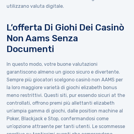
utilizzano valuta digitale.
L’offerta Di Giohi Dei Casinò
Non Aams Senza
Documenti
In questo modo, votre buone valutazioni
garantiscono almeno un gioco sicuro e divertente.
Sempre più giocatori scelgono casinò non AAMS per
la loro maggiore varietà di giochi elizabeth bonus
meno restrittivi. Questi siti, pur essendo sicuri at the
controllati, offrono premi più allettanti elizabeth
un’ampia gamma di giochi, dalle position machine al
Poker, Blackjack e Stop, confermandosi come
un’opzione attraente per tanti utenti. Le scommesse