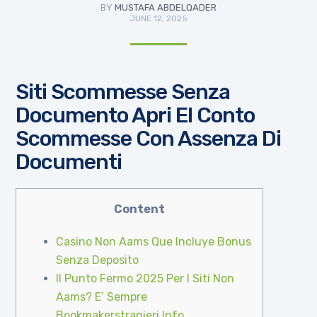
BY
MUSTAFA ABDELQADER
JUNE 12, 2025
Siti Scommesse Senza
Documento Apri El Conto
Scommesse Con Assenza Di
Documenti
Content
Casino Non Aams Que Incluye Bonus
Senza Deposito
Il Punto Fermo 2025 Per I Siti Non
Aams? E’ Sempre
Bookmakerstranieri Info