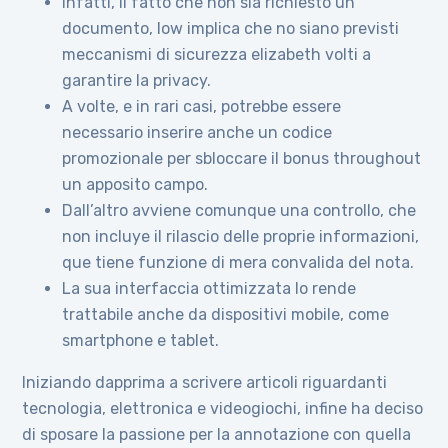
Infatti, il fatto che non sia richiesto un
documento, low implica che no siano previsti
meccanismi di sicurezza elizabeth volti a
garantire la privacy.
A volte, e in rari casi, potrebbe essere
necessario inserire anche un codice
promozionale per sbloccare il bonus throughout
un apposito campo.
Dall’altro avviene comunque una controllo, che
non incluye il rilascio delle proprie informazioni,
que tiene funzione di mera convalida del nota.
La sua interfaccia ottimizzata lo rende
trattabile anche da dispositivi mobile, come
smartphone e tablet.
Iniziando dapprima a scrivere articoli riguardanti
tecnologia, elettronica e videogiochi, infine ha deciso
di sposare la passione per la annotazione con quella