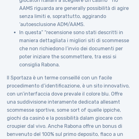
giocatori italiani a scegliere un casino” “no
AAMS riguarda are generally possibilità di agire
senza limiti e, soprattutto, aggirando
‘autoesclusione ADM/AAMS.
In questa” “recensione sono stati descritti in
maniera dettagliata i migliori siti di scommesse
che non richiedono l’invio dei documenti per
poter iniziare the scommettere, tra essi si
consiglia Rabona.
Il Sportaza è un terme conseillé con un facile
procedimento d’identificazione, è un sito innovativo,
con un’interfaccia dove prevale il colore blu. Offre
una suddivisione interamente dedicata allesamt
scommesse sportive, some sort of quelle ippiche,
giochi da casinò e la possibilità dalam giocare con
croupier dal vivo. Anche Rabona offre un bonus di
benvenuto del 100% sul primo deposito, flaco a un