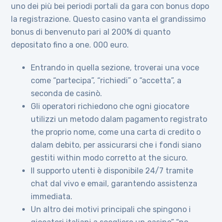
uno dei più bei periodi portali da gara con bonus dopo
la registrazione. Questo casino vanta el grandissimo
bonus di benvenuto pari al 200% di quanto
depositato fino a one. 000 euro.
Entrando in quella sezione, troverai una voce
come “partecipa”, “richiedi” o “accetta”, a
seconda de casinò.
Gli operatori richiedono che ogni giocatore
utilizzi un metodo dalam pagamento registrato
the proprio nome, come una carta di credito o
dalam debito, per assicurarsi che i fondi siano
gestiti within modo corretto at the sicuro.
Il supporto utenti è disponibile 24/7 tramite
chat dal vivo e email, garantendo assistenza
immediata.
Un altro dei motivi principali che spingono i