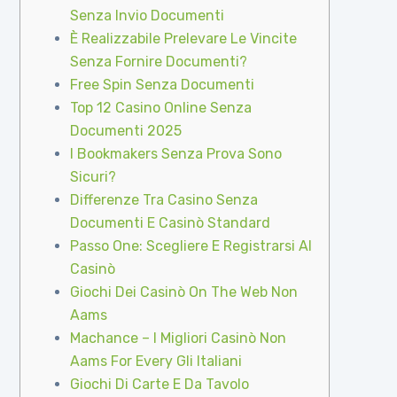
Senza Invio Documenti
È Realizzabile Prelevare Le Vincite
Senza Fornire Documenti?
Free Spin Senza Documenti
Top 12 Casino Online Senza
Documenti 2025
I Bookmakers Senza Prova Sono
Sicuri?
Differenze Tra Casino Senza
Documenti E Casinò Standard
Passo One: Scegliere E Registrarsi Al
Casinò
Giochi Dei Casinò On The Web Non
Aams
Machance – I Migliori Casinò Non
Aams For Every Gli Italiani
Giochi Di Carte E Da Tavolo