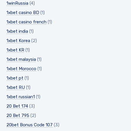
1winRussia
(4)
1xbet casino BD
(1)
1xbet casino french
(1)
1xbet india
(1)
1xbet Korea
(2)
1xbet KR
(1)
1xbet malaysia
(1)
1xbet Morocco
(1)
1xbet pt
(1)
1xbet RU
(1)
1xbet russian1
(1)
20 Bet 174
(3)
20 Bet 795
(2)
20bet Bonus Code 107
(3)