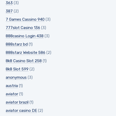
363
(3)
387
(2)
7 Games Cassino 940
(3)
777slot Casino 136
(3)
888casino Login 438
(3)
888starz bd
(1)
888starz Website 586
(2)
8k8 Casino Slot 258
(1)
8k8 Slot 599
(2)
anonymous
(3)
austria
(1)
aviator
(1)
aviator brazil
(1)
aviator casino DE
(2)