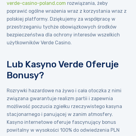
verde-casino-poland.com
rozwiązania, żeby
poprawić ogólne wrażenia wraz z korzystania wraz z
polskiej platformy. Dziękujemy za współpracę w
przestrzeganiu tychże obowiązkowych środków
bezpieczeństwa dla ochrony interesów wszelkich
użytkowników Verde Casino.
Lub Kasyno Verde Oferuje
Bonusy?
Rozrywki hazardowe na żywo i cała otoczka z nimi
związana gwarantuje realizm partii i zapewnia
możliwość poczucia zgiełku rzeczywistego kasyna
stacjonarnego i panującej w zanim atmosfery.
Kasyno internetowe oferuje fascynujący bonus
powitalny w wysokości 100% do odwiedzenia PLN