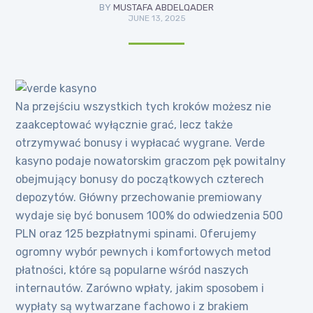
BY
MUSTAFA ABDELQADER
JUNE 13, 2025
Na przejściu wszystkich tych kroków możesz nie
zaakceptować wyłącznie grać, lecz także
otrzymywać bonusy i wypłacać wygrane. Verde
kasyno podaje nowatorskim graczom pęk powitalny
obejmujący bonusy do początkowych czterech
depozytów. Główny przechowanie premiowany
wydaje się być bonusem 100% do odwiedzenia 500
PLN oraz 125 bezpłatnymi spinami. Oferujemy
ogromny wybór pewnych i komfortowych metod
płatności, które są popularne wśród naszych
internautów. Zarówno wpłaty, jakim sposobem i
wypłaty są wytwarzane fachowo i z brakiem