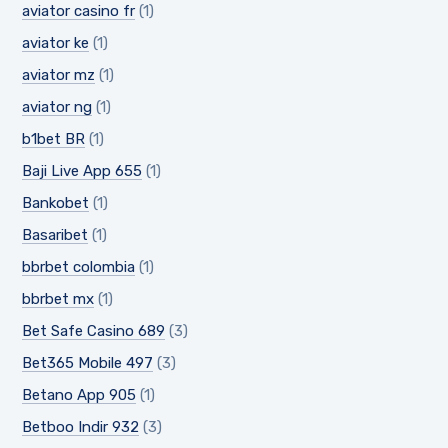
aviator casino fr
(1)
aviator ke
(1)
aviator mz
(1)
aviator ng
(1)
b1bet BR
(1)
Baji Live App 655
(1)
Bankobet
(1)
Basaribet
(1)
bbrbet colombia
(1)
bbrbet mx
(1)
Bet Safe Casino 689
(3)
Bet365 Mobile 497
(3)
Betano App 905
(1)
Betboo Indir 932
(3)