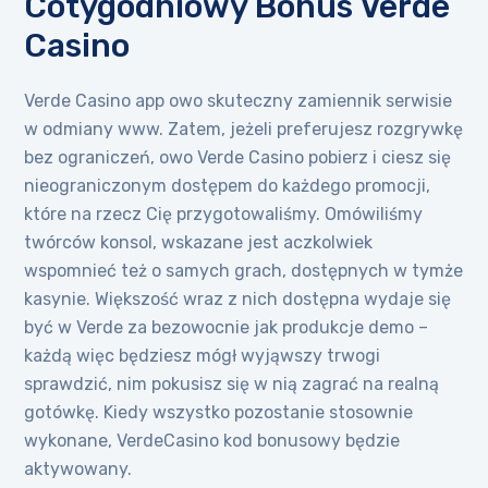
Cotygodniowy Bonus Verde
Casino
Verde Casino app owo skuteczny zamiennik serwisie
w odmiany www. Zatem, jeżeli preferujesz rozgrywkę
bez ograniczeń, owo Verde Casino pobierz i ciesz się
nieograniczonym dostępem do każdego promocji,
które na rzecz Cię przygotowaliśmy. Omówiliśmy
twórców konsol, wskazane jest aczkolwiek
wspomnieć też o samych grach, dostępnych w tymże
kasynie. Większość wraz z nich dostępna wydaje się
być w Verde za bezowocnie jak produkcje demo –
każdą więc będziesz mógł wyjąwszy trwogi
sprawdzić, nim pokusisz się w nią zagrać na realną
gotówkę. Kiedy wszystko pozostanie stosownie
wykonane, VerdeCasino kod bonusowy będzie
aktywowany.