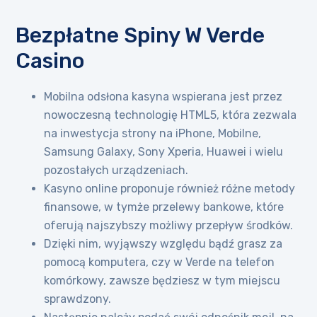
Bezpłatne Spiny W Verde
Casino
Mobilna odsłona kasyna wspierana jest przez
nowoczesną technologię HTML5, która zezwala
na inwestycja strony na iPhone, Mobilne,
Samsung Galaxy, Sony Xperia, Huawei i wielu
pozostałych urządzeniach.
Kasyno online proponuje również różne metody
finansowe, w tymże przelewy bankowe, które
oferują najszybszy możliwy przepływ środków.
Dzięki nim, wyjąwszy względu bądź grasz za
pomocą komputera, czy w Verde na telefon
komórkowy, zawsze będziesz w tym miejscu
sprawdzony.