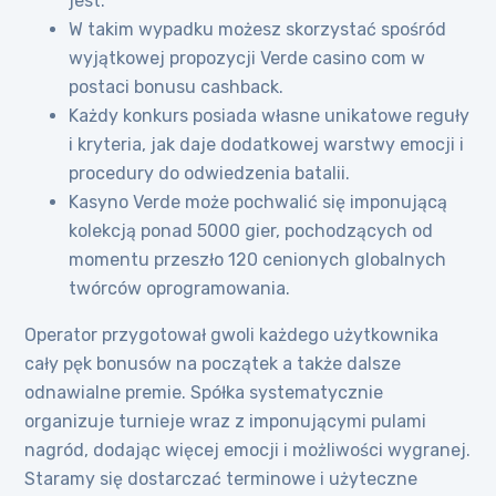
jest.
W takim wypadku możesz skorzystać spośród
wyjątkowej propozycji Verde casino com w
postaci bonusu cashback.
Każdy konkurs posiada własne unikatowe reguły
i kryteria, jak daje dodatkowej warstwy emocji i
procedury do odwiedzenia batalii.
Kasyno Verde może pochwalić się imponującą
kolekcją ponad 5000 gier, pochodzących od
momentu przeszło 120 cenionych globalnych
twórców oprogramowania.
Operator przygotował gwoli każdego użytkownika
cały pęk bonusów na początek a także dalsze
odnawialne premie. Spółka systematycznie
organizuje turnieje wraz z imponującymi pulami
nagród, dodając więcej emocji i możliwości wygranej.
Staramy się dostarczać terminowe i użyteczne