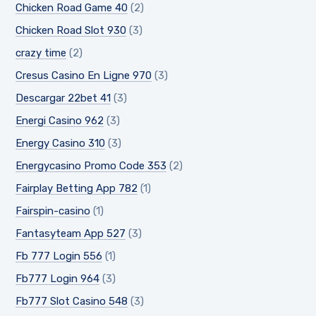
Chicken Road Game 40
(2)
Chicken Road Slot 930
(3)
crazy time
(2)
Cresus Casino En Ligne 970
(3)
Descargar 22bet 41
(3)
Energi Casino 962
(3)
Energy Casino 310
(3)
Energycasino Promo Code 353
(2)
Fairplay Betting App 782
(1)
Fairspin-casino
(1)
Fantasyteam App 527
(3)
Fb 777 Login 556
(1)
Fb777 Login 964
(3)
Fb777 Slot Casino 548
(3)