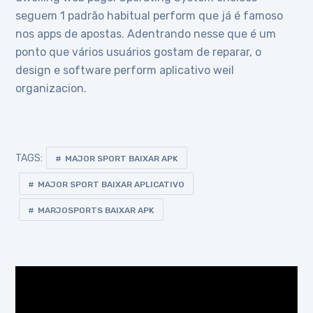
seguem 1 padrão habitual perform que já é famoso
nos apps de apostas. Adentrando nesse que é um
ponto que vários usuários gostam de reparar, o
design e software perform aplicativo weil
organizacion.
TAGS:
MAJOR SPORT BAIXAR APK
MAJOR SPORT BAIXAR APLICATIVO
MARJOSPORTS BAIXAR APK
Video
Player