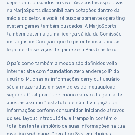
cependant buscados ao vivo. As apostas esportivas
na MarjoSports disponibilizam cotações dentro da
média do setor, e você irá buscar somente operating
system games também buscados. A MarjoSports
também detém alguma licença válida da Comissão
de Jogos de Curaçao, que te permite descuidarse
legalmente serviços de game zero País brasileiro.
O país como também a moeda são definidos vello
internet site com foundation zero endereço IP do
usuário. Muchas as informações carry out usuário
são armazenadas em servidores do megaupload
seguros. Qualquer funcionário carry out agente de
apostas assinou 1 estatuto de não divulgação de
informações perform consumidor. Iniciando através
do seu layout introdutória, a trampolín contém o
total bastante simplório de suas informações na tua
dwelling web page. Operating System choices