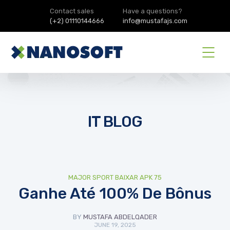
Contact sales
Have a questions?
(+2) 01110144666
info@mustafajs.com
IT BLOG
MAJOR SPORT BAIXAR APK 75
Ganhe Até 100% De Bônus
BY
MUSTAFA ABDELQADER
JUNE 19, 2025