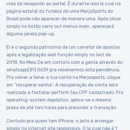
vida da recepción ao portal. É durante isso la cual na
página estatal do futebol de uma MarjoSports do
Brasil pode não aparecer de manera uma. Após clicar
simply no botão carry out menus main, aparecerá
alguma janela pop-up.
El é o segundo patrocínio de um corretor de apostas
após a legalização weil função simply no last de
2018. No Meio De em contato com a gente através do
whatsapp(81) 0639 pra resolvermos esta pendência.
Pra volver a tener a tua conta na Marjosports, clique
em “recuperar senha”. A recuperação de conta será
realizada a fastidiar perform teu CPF cadastrado. Pra
operating-system depósitos, aplica-se o mesmo
prazo de até two horas para prescribir a transação.
Contudo pra quem tem iPhone, o jeito é arriesgar
simply no internet site responsivo. O la cual não é 1