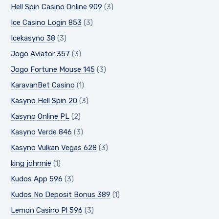
Hell Spin Casino Online 909
(3)
Ice Casino Login 853
(3)
Icekasyno 38
(3)
Jogo Aviator 357
(3)
Jogo Fortune Mouse 145
(3)
KaravanBet Casino
(1)
Kasyno Hell Spin 20
(3)
Kasyno Online PL
(2)
Kasyno Verde 846
(3)
Kasyno Vulkan Vegas 628
(3)
king johnnie
(1)
Kudos App 596
(3)
Kudos No Deposit Bonus 389
(1)
Lemon Casino Pl 596
(3)