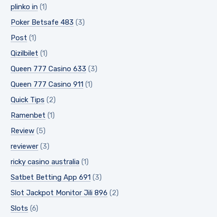
plinko in
(1)
Poker Betsafe 483
(3)
Post
(1)
Qizilbilet
(1)
Queen 777 Casino 633
(3)
Queen 777 Casino 911
(1)
Quick Tips
(2)
Ramenbet
(1)
Review
(5)
reviewer
(3)
ricky casino australia
(1)
Satbet Betting App 691
(3)
Slot Jackpot Monitor Jili 896
(2)
Slots
(6)