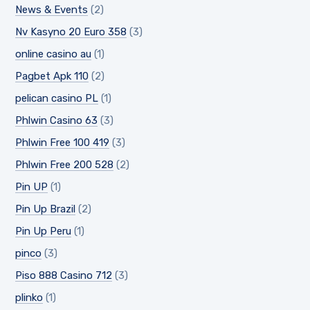
News & Events
(2)
Nv Kasyno 20 Euro 358
(3)
online casino au
(1)
Pagbet Apk 110
(2)
pelican casino PL
(1)
Phlwin Casino 63
(3)
Phlwin Free 100 419
(3)
Phlwin Free 200 528
(2)
Pin UP
(1)
Pin Up Brazil
(2)
Pin Up Peru
(1)
pinco
(3)
Piso 888 Casino 712
(3)
plinko
(1)