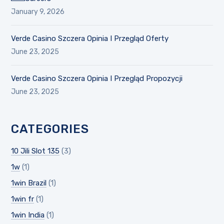
January 9, 2026
Verde Casino Szczera Opinia I Przegląd Oferty
June 23, 2025
Verde Casino Szczera Opinia I Przegląd Propozycji
June 23, 2025
CATEGORIES
10 Jili Slot 135
(3)
1w
(1)
1win Brazil
(1)
1win fr
(1)
1win India
(1)