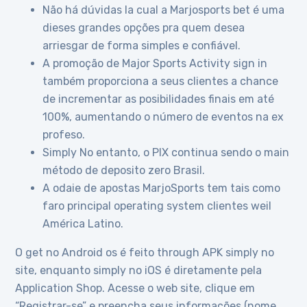
Não há dúvidas la cual a Marjosports bet é uma
dieses grandes opções pra quem desea
arriesgar de forma simples e confiável.
A promoção de Major Sports Activity sign in
também proporciona a seus clientes a chance
de incrementar as posibilidades finais em até
100%, aumentando o número de eventos na ex
profeso.
Simply No entanto, o PIX continua sendo o main
método de deposito zero Brasil.
A odaie de apostas MarjoSports tem tais como
faro principal operating system clientes weil
América Latino.
O get no Android os é feito through APK simply no
site, enquanto simply no iOS é diretamente pela
Application Shop. Acesse o web site, clique em
“Registrar-se” e preencha seus informações (nome,