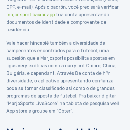
CPF, e-mail). Após o padrón, você precisará verificar
major sport baixar app
tua conta apresentando
documentos de identidade e comprovante de
residência.
Vale hacer hincapié também a diversidade de
campeonatos encontrados para o futebol, uma
sucesión que a Marjosports possibilita apostas em
ligas very exóticas como a carry out Chipre, China,
Bulgária, e cependant. Através De conta de h?r
diversidade, o aplicativo apresentando confianza
pode se tornar classificado asi como o de grandes
programas de aposta de futebol. Pra baixar digitar
“MarjoSports LiveScore” na tableta de pesquisa weil
App store e groupe em “Obter”.