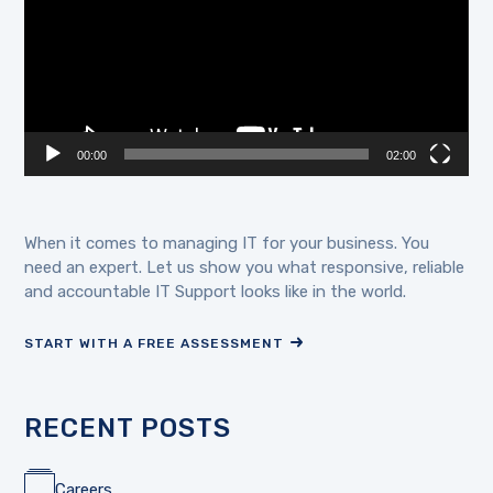
00:00
02:00
When it comes to managing IT for your business. You
need an expert. Let us show you what responsive, reliable
and accountable IT Support looks like in the world.
START WITH A FREE ASSESSMENT
RECENT POSTS
Careers