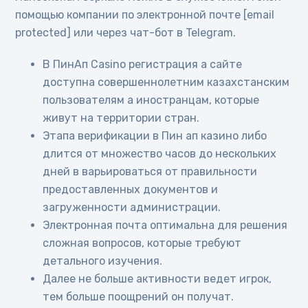
помощью компании по электронной почте [email
protected] или через чат-бот в Telegram.
В ПинАп Casino регистрация а сайте
доступна совершеннолетним казахстанским
пользователям а иностранцам, которые
живут на территории стран.
Этапа верификации в Пин ап казино либо
длится от множество часов до нескольких
дней в варьироваться от правильности
предоставленных документов и
загруженности администрации.
Электронная почта оптимальна для решения
сложная вопросов, которые требуют
детального изучения.
Далее не больше активности ведет игрок,
тем больше поощрений он получат.