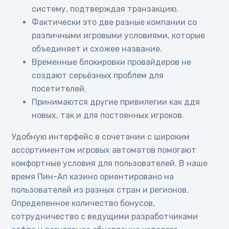
систему, подтверждая транзакцию.
Фактически это две разные компании со
различными игровыми условиями, которые
объединяет и схожее название.
Временные блокировки провайдеров не
создают серьёзных проблем для
посетителей.
Принимаются другие привилегии как ддя
новых, так и для постоянных игроков.
Удобную интерфейс в сочетании с широким
ассортиментом игровых автоматов помогают
комфортные условия для пользователей. В наше
время Пин-Ап казино ориентировано на
пользователей из разных стран и регионов.
Определенное количество бонусов,
сотрудничество с ведущими разработчиками