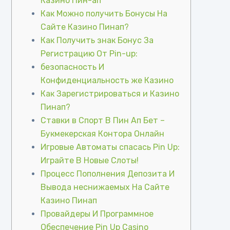
Казино Пин-ап
Как Можно получить Бонусы На
Сайте Казино Пинап?
Как Получить знак Бонус За
Регистрацию От Pin-up:
безопасность И
Конфиденциальность же Казино
Как Зарегистрироваться и Казино
Пинап?
Ставки в Спорт В Пин Ап Бет –
Букмекерская Контора Онлайн
Игровые Автоматы спасась Pin Up:
Играйте В Новые Слоты!
Процесс Пополнения Депозита И
Вывода неснижаемых На Сайте
Казино Пинап
Провайдеры И Программное
Обеспечение Pin Up Casino