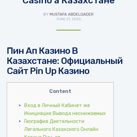
Casino а Казахстане
BY
MUSTAFA ABDELQADER
JUNE 21, 2025
Пин Ап Казино В
Казахстане: Официальный
Сайт Pin Up Казино
Content
Вход в Личный Кабинет же
Инициация Вывода неснижаемых
География Деятельности
Легального Казахского Онлайн