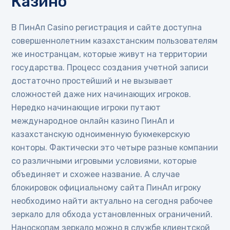
Казино
В ПинАп Casino регистрация и сайте доступна
совершеннолетним казахстанским пользователям
же иностранцам, которые живут на территории
государства. Процесс создания учетной записи
достаточно простейший и не вызывает
сложностей даже них начинающих игроков.
Нередко начинающие игроки путают
международное онлайн казино ПинАп и
казахстанскую одноименную букмекерскую
конторы. Фактически это четыре разные компании
со различными игровыми условиями, которые
объединяет и схожее название. А случае
блокировок официальному сайта ПинАп игроку
необходимо найти актуально на сегодня рабочее
зеркало для обхода установленных ограничений.
Наноскопам зеркало можно в службе клиентской