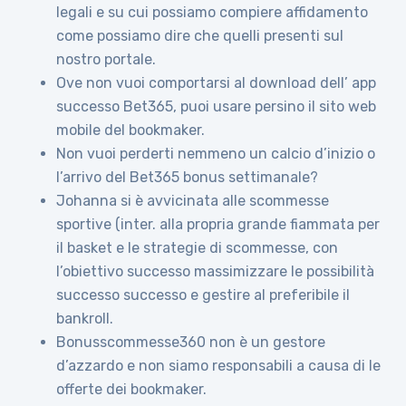
legali e su cui possiamo compiere affidamento
come possiamo dire che quelli presenti sul
nostro portale.
Ove non vuoi comportarsi al download dell’ app
successo Bet365, puoi usare persino il sito web
mobile del bookmaker.
Non vuoi perderti nemmeno un calcio d’inizio o
l’arrivo del Bet365 bonus settimanale?
Johanna si è avvicinata alle scommesse
sportive (inter. alla propria grande fiammata per
il basket e le strategie di scommesse, con
l’obiettivo successo massimizzare le possibilità
successo successo e gestire al preferibile il
bankroll.
Bonusscommesse360 non è un gestore
d’azzardo e non siamo responsabili a causa di le
offerte dei bookmaker.