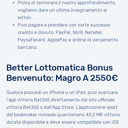
Prima di terminare il nostro approfondimento,
vogliamo dare un ultimo insegnamento ai
lettori.
Puoi pagare e prendere con carte successo
credito e dovuto, PayPal, Skrill, Neteller,
Paysafecard, ApplePay e ordine di versamento
bancario.
Better Lottomatica Bonus
Benvenuto: Magro A 2550€
Qualora possiedi un iPhone o un iPad, puoi scaricare
l’app vittoria Bet365 direttamente dal sito ufficiale
vittoria Bet365 o dall’App Store. L’applicazione sport
del bookmaker richiede quantomeno 43,2 MB vittoria
durata disponibile e deve essere compatibile con iOS