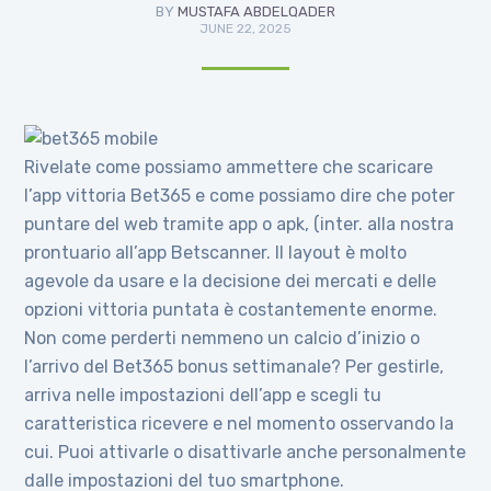
BY
MUSTAFA ABDELQADER
JUNE 22, 2025
Rivelate come possiamo ammettere che scaricare
l’app vittoria Bet365 e come possiamo dire che poter
puntare del web tramite app o apk, (inter. alla nostra
prontuario all’app Betscanner. Il layout è molto
agevole da usare e la decisione dei mercati e delle
opzioni vittoria puntata è costantemente enorme.
Non come perderti nemmeno un calcio d’inizio o
l’arrivo del Bet365 bonus settimanale? Per gestirle,
arriva nelle impostazioni dell’app e scegli tu
caratteristica ricevere e nel momento osservando la
cui. Puoi attivarle o disattivarle anche personalmente
dalle impostazioni del tuo smartphone.