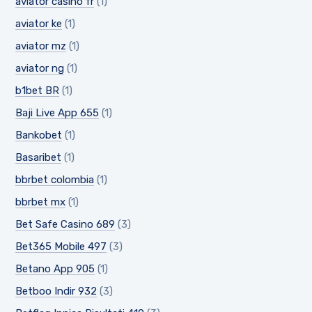
aviator casino fr
(1)
aviator ke
(1)
aviator mz
(1)
aviator ng
(1)
b1bet BR
(1)
Baji Live App 655
(1)
Bankobet
(1)
Basaribet
(1)
bbrbet colombia
(1)
bbrbet mx
(1)
Bet Safe Casino 689
(3)
Bet365 Mobile 497
(3)
Betano App 905
(1)
Betboo Indir 932
(3)