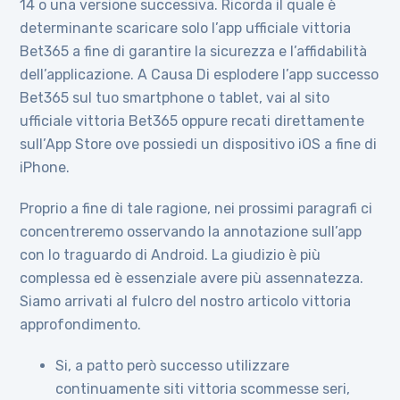
14 o una versione successiva. Ricorda il quale è
determinante scaricare solo l’app ufficiale vittoria
Bet365 a fine di garantire la sicurezza e l’affidabilità
dell’applicazione. A Causa Di esplodere l’app successo
Bet365 sul tuo smartphone o tablet, vai al sito
ufficiale vittoria Bet365 oppure recati direttamente
sull’App Store ove possiedi un dispositivo iOS a fine di
iPhone.
Proprio a fine di tale ragione, nei prossimi paragrafi ci
concentreremo osservando la annotazione sull’app
con lo traguardo di Android. La giudizio è più
complessa ed è essenziale avere più assennatezza.
Siamo arrivati al fulcro del nostro articolo vittoria
approfondimento.
Si, a patto però successo utilizzare
continuamente siti vittoria scommesse seri,