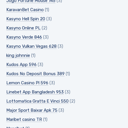
Jogo Fortune Mouse 145
(3)
KaravanBet Casino
(1)
Kasyno Hell Spin 20
(3)
Kasyno Online PL
(2)
Kasyno Verde 846
(3)
Kasyno Vulkan Vegas 628
(3)
king johnnie
(1)
Kudos App 596
(3)
Kudos No Deposit Bonus 389
(1)
Lemon Casino Pl 596
(3)
Linebet App Bangladesh 953
(3)
Lottomatica Gratta E Vinci 550
(2)
Major Sport Baixar Apk 75
(3)
Maribet casino TR
(1)