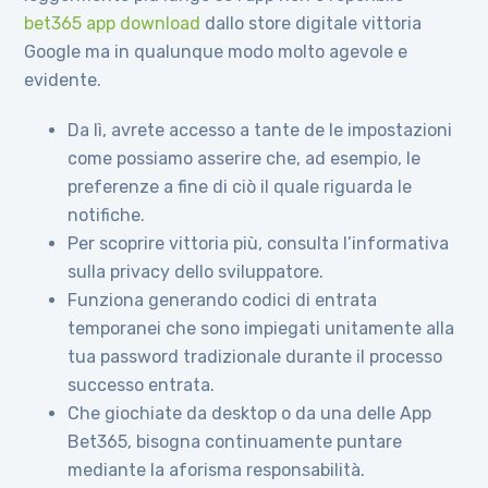
bet365 app download
dallo store digitale vittoria
Google ma in qualunque modo molto agevole e
evidente.
Da lì, avrete accesso a tante de le impostazioni
come possiamo asserire che, ad esempio, le
preferenze a fine di ciò il quale riguarda le
notifiche.
Per scoprire vittoria più, consulta l’informativa
sulla privacy dello sviluppatore.
Funziona generando codici di entrata
temporanei che sono impiegati unitamente alla
tua password tradizionale durante il processo
successo entrata.
Che giochiate da desktop o da una delle App
Bet365, bisogna continuamente puntare
mediante la aforisma responsabilità.