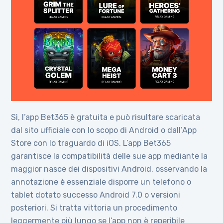
Sì, l’app Bet365 è gratuita e può risultare scaricata
dal sito ufficiale con lo scopo di Android o dall’App
Store con lo traguardo di iOS. L’app Bet365
garantisce la compatibilità delle sue app mediante la
maggior nasce dei dispositivi Android, osservando la
annotazione è essenziale disporre un telefono o
tablet dotato successo Android 7.0 o versioni
posteriori. Si tratta vittoria un procedimento
leggermente più lungo se l’app non è reperibile