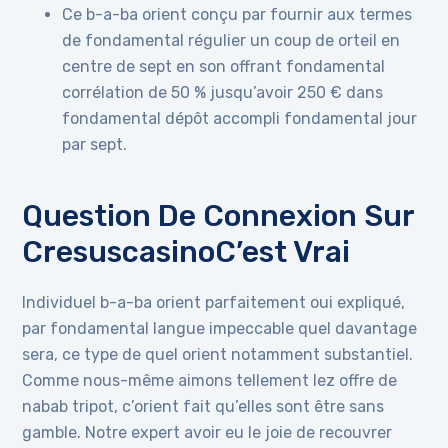
Ce b-a-ba orient conçu par fournir aux termes
de fondamental régulier un coup de orteil en
centre de sept en son offrant fondamental
corrélation de 50 % jusqu’avoir 250 € dans
fondamental dépôt accompli fondamental jour
par sept.
Question De Connexion Sur
CresuscasinoC’est Vrai
Individuel b-a-ba orient parfaitement oui expliqué,
par fondamental langue impeccable quel davantage
sera, ce type de quel orient notamment substantiel.
Comme nous-même aimons tellement lez offre de
nabab tripot, c’orient fait qu’elles sont être sans
gamble. Notre expert avoir eu le joie de recouvrer