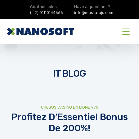
Contact sales
Have a questions?
(+2) 01110144666
info@mustafajs.com
IT BLOG
CRESUS CASINO EN LIGNE 970
Profitez D’Essentiel Bonus
De 200%!