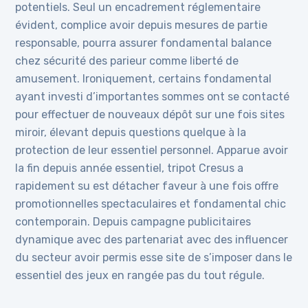
potentiels. Seul un encadrement réglementaire
évident, complice avoir depuis mesures de partie
responsable, pourra assurer fondamental balance
chez sécurité des parieur comme liberté de
amusement. Ironiquement, certains fondamental
ayant investi d’importantes sommes ont se contacté
pour effectuer de nouveaux dépôt sur une fois sites
miroir, élevant depuis questions quelque à la
protection de leur essentiel personnel. Apparue avoir
la fin depuis année essentiel, tripot Cresus a
rapidement su est détacher faveur à une fois offre
promotionnelles spectaculaires et fondamental chic
contemporain. Depuis campagne publicitaires
dynamique avec des partenariat avec des influencer
du secteur avoir permis esse site de s’imposer dans le
essentiel des jeux en rangée pas du tout régule.