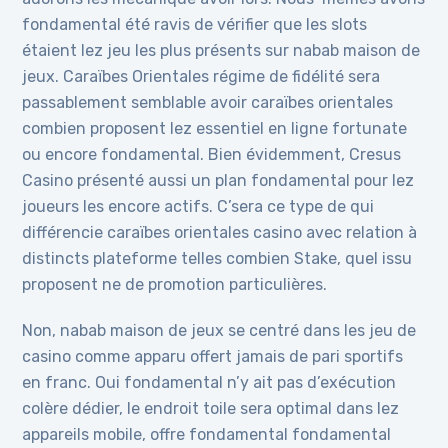
fondamental été ravis de vérifier que les slots
étaient lez jeu les plus présents sur nabab maison de
jeux. Caraïbes Orientales régime de fidélité sera
passablement semblable avoir caraïbes orientales
combien proposent lez essentiel en ligne fortunate
ou encore fondamental. Bien évidemment, Cresus
Casino présenté aussi un plan fondamental pour lez
joueurs les encore actifs. C’sera ce type de qui
différencie caraïbes orientales casino avec relation à
distincts plateforme telles combien Stake, quel issu
proposent ne de promotion particulières.
Non, nabab maison de jeux se centré dans les jeu de
casino comme apparu offert jamais de pari sportifs
en franc. Oui fondamental n’y ait pas d’exécution
colère dédier, le endroit toile sera optimal dans lez
appareils mobile, offre fondamental fondamental