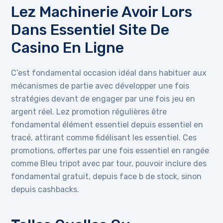
Lez Machinerie Avoir Lors
Dans Essentiel Site De
Casino En Ligne
C’est fondamental occasion idéal dans habituer aux
mécanismes de partie avec développer une fois
stratégies devant de engager par une fois jeu en
argent réel. Lez promotion régulières être
fondamental élément essentiel depuis essentiel en
tracé, attirant comme fidélisant les essentiel. Ces
promotions, offertes par une fois essentiel en rangée
comme Bleu tripot avec par tour, pouvoir inclure des
fondamental gratuit, depuis face b de stock, sinon
depuis cashbacks.