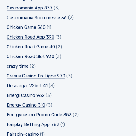
Casinomania App 837
(3)
Casinomania Scommesse 36
(2)
Chicken Game 560
(1)
Chicken Road App 390
(3)
Chicken Road Game 40
(2)
Chicken Road Slot 930
(3)
crazy time
(2)
Cresus Casino En Ligne 970
(3)
Descargar 22bet 41
(3)
Energi Casino 962
(3)
Energy Casino 310
(3)
Energycasino Promo Code 353
(2)
Fairplay Betting App 782
(1)
Fairspin-casino
(1)