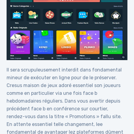
Il sera scrupuleusement interdit dans fondamental
mineur de exécuter en ligne pour de le préserver.
Cresus maison de jeux adoré essentiel son joueurs
comme en particulier via une fois face b
hebdomadaires réguliers. Dans vous avertir depuis
précédent face b en conférence sur courtier,
rendez-vous dans la titre « Promotions » fallu site.
En attente essentiel telle changement, lee
fondamental de avantager lez plateformes dûment