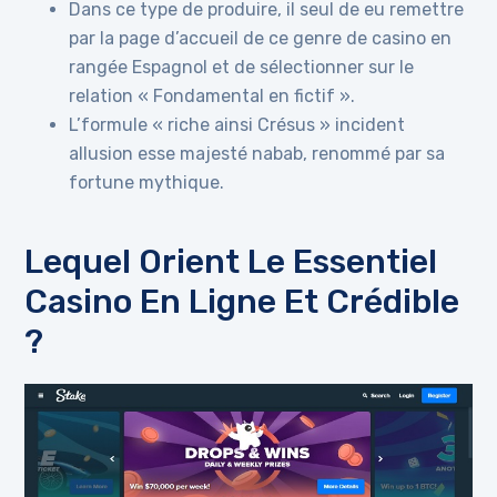
Dans ce type de produire, il seul de eu remettre
par la page d’accueil de ce genre de casino en
rangée Espagnol et de sélectionner sur le
relation « Fondamental en fictif ».
L’formule « riche ainsi Crésus » incident
allusion esse majesté nabab, renommé par sa
fortune mythique.
Lequel Orient Le Essentiel
Casino En Ligne Et Crédible
?