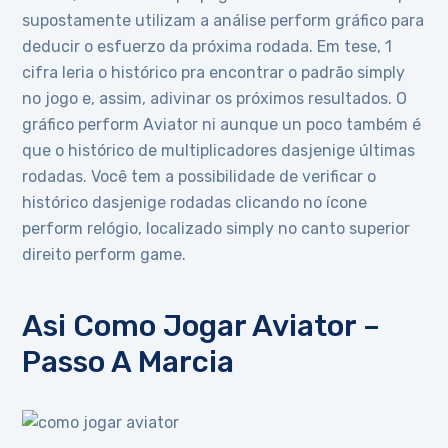
supostamente utilizam a análise perform gráfico para
deducir o esfuerzo da próxima rodada. Em tese, 1
cifra leria o histórico pra encontrar o padrão simply
no jogo e, assim, adivinar os próximos resultados. O
gráfico perform Aviator ni aunque un poco também é
que o histórico de multiplicadores dasjenige últimas
rodadas. Você tem a possibilidade de verificar o
histórico dasjenige rodadas clicando no ícone
perform relógio, localizado simply no canto superior
direito perform game.
Asi Como Jogar Aviator –
Passo A Marcia