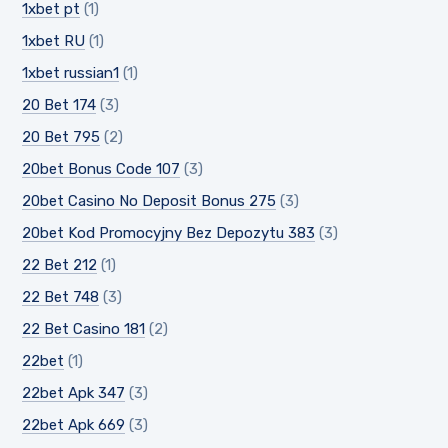
1xbet pt
(1)
1xbet RU
(1)
1xbet russian1
(1)
20 Bet 174
(3)
20 Bet 795
(2)
20bet Bonus Code 107
(3)
20bet Casino No Deposit Bonus 275
(3)
20bet Kod Promocyjny Bez Depozytu 383
(3)
22 Bet 212
(1)
22 Bet 748
(3)
22 Bet Casino 181
(2)
22bet
(1)
22bet Apk 347
(3)
22bet Apk 669
(3)