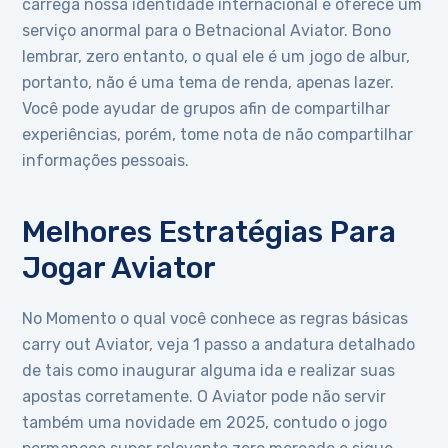
carrega nossa identidade internacional e oferece um
serviço anormal para o Betnacional Aviator. Bono
lembrar, zero entanto, o qual ele é um jogo de albur,
portanto, não é uma tema de renda, apenas lazer.
Você pode ayudar de grupos afin de compartilhar
experiências, porém, tome nota de não compartilhar
informações pessoais.
Melhores Estratégias Para
Jogar Aviator
No Momento o qual você conhece as regras básicas
carry out Aviator, veja 1 passo a andatura detalhado
de tais como inaugurar alguma ida e realizar suas
apostas corretamente. O Aviator pode não servir
também uma novidade em 2025, contudo o jogo