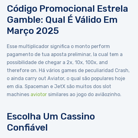
Código Promocional Estrela
Gamble: Qual É Válido Em
Março 2025
Esse multiplicador significa o monto perform
pagamento de tua aposta preliminar, la cual tem a
possibilidade de chegar a 2x, 10x, 100x, and
therefore on. Há vários games de peculiaridad Crash,
o ainda carry out Aviator, o qual são populares hoje
em dia. Spaceman e JetX são muitos dos slot
machines
aviotor
similares ao jogo do aviãozinho.
Escolha Um Cassino
Confiável