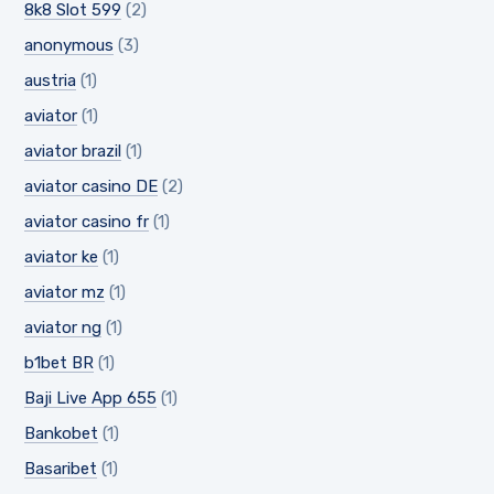
8k8 Slot 599
(2)
anonymous
(3)
austria
(1)
aviator
(1)
aviator brazil
(1)
aviator casino DE
(2)
aviator casino fr
(1)
aviator ke
(1)
aviator mz
(1)
aviator ng
(1)
b1bet BR
(1)
Baji Live App 655
(1)
Bankobet
(1)
Basaribet
(1)