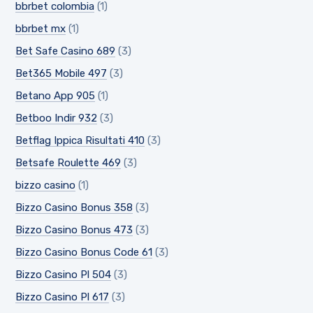
bbrbet colombia
(1)
bbrbet mx
(1)
Bet Safe Casino 689
(3)
Bet365 Mobile 497
(3)
Betano App 905
(1)
Betboo Indir 932
(3)
Betflag Ippica Risultati 410
(3)
Betsafe Roulette 469
(3)
bizzo casino
(1)
Bizzo Casino Bonus 358
(3)
Bizzo Casino Bonus 473
(3)
Bizzo Casino Bonus Code 61
(3)
Bizzo Casino Pl 504
(3)
Bizzo Casino Pl 617
(3)