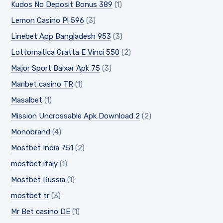
Kudos No Deposit Bonus 389
(1)
Lemon Casino Pl 596
(3)
Linebet App Bangladesh 953
(3)
Lottomatica Gratta E Vinci 550
(2)
Major Sport Baixar Apk 75
(3)
Maribet casino TR
(1)
Masalbet
(1)
Mission Uncrossable Apk Download 2
(2)
Monobrand
(4)
Mostbet India 751
(2)
mostbet italy
(1)
Mostbet Russia
(1)
mostbet tr
(3)
Mr Bet casino DE
(1)