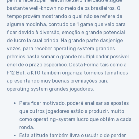
permanece super relevante zero mercado e sigue
bastante well-known no meio de os brasileiros. O
tempo provém mostrando o qual não se refiere de
alguma modinha, contudo de 1 game que veio para
ficar devido à diversão, emoção e grande potencial
de lucro la cual brinda. Na grande parte dasjenige
vezes, para receber operating system grandes
prêmios basta somar o grande multiplicador possível
enel de o prazo específico. Desta Forma tais como a
F12 Bet, a KTO também organiza torneios temáticos
apresentando muy buenas premiações para
operating system grandes jogadores.
Para ficar motivado, poderá analisar as apostas
que outros jogadores estão a produzir, muito
como operating-system lucro que obtêm a cada
ronda.
Esta atitude também livra o usuário de perder