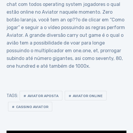
chat com todos operating system jogadores o qual
estão online no Aviator naquele momento. Zero
botão laranja, você tem an op??o de clicar em “Como
jogar” e seguir a o vídeo possuindo as regras perform
Aviator. A grande diversão carry out game é o qual o
avião tem a possibilidade de voar para longe
possuindo o multiplicador em one.one, et, prorrogar
subindo até número gigantes, asi como seventy, 80,
one hundred e até também de 1000x.
TAGS:
AVIATOR APOSTA
AVIATOR ONLINE
CASSINO AVIATOR