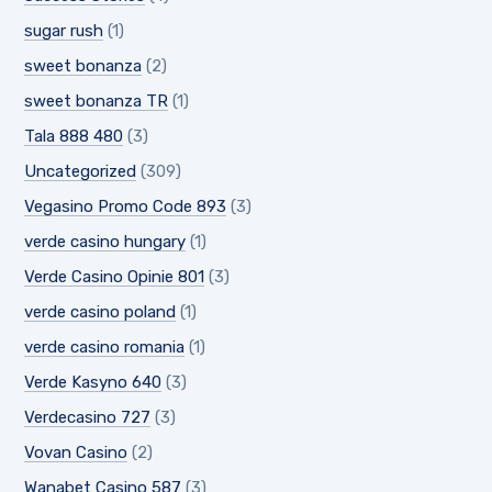
sugar rush
(1)
sweet bonanza
(2)
sweet bonanza TR
(1)
Tala 888 480
(3)
Uncategorized
(309)
Vegasino Promo Code 893
(3)
verde casino hungary
(1)
Verde Casino Opinie 801
(3)
verde casino poland
(1)
verde casino romania
(1)
Verde Kasyno 640
(3)
Verdecasino 727
(3)
Vovan Casino
(2)
Wanabet Casino 587
(3)