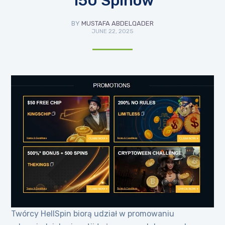
150 Spinów
BY
MUSTAFA ABDELQADER
JUNE 22, 2025
Twórcy HellSpin biorą udział w promowaniu