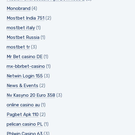
Monobrand
(4)
Mostbet India 751
(2)
mostbet italy
(1)
Mostbet Russia
(1)
mostbet tr
(3)
Mr Bet casino DE
(1)
mx-bbrbet-casino
(1)
Netwin Login 155
(3)
News & Events
(2)
Nv Kasyno 20 Euro 358
(3)
online casino au
(1)
Pagbet Apk 110
(2)
pelican casino PL
(1)
Phlwin Casino 63
(3)