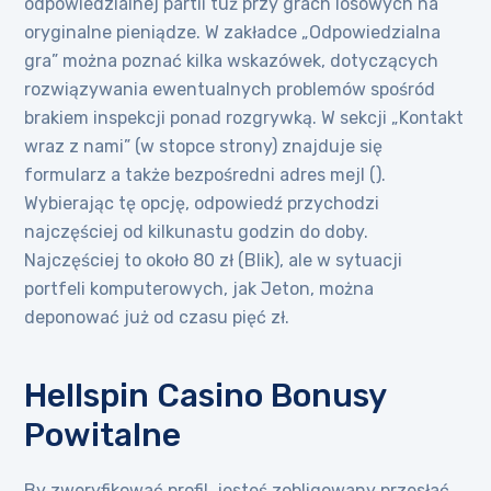
odpowiedzialnej partii tuż przy grach losowych na
oryginalne pieniądze. W zakładce „Odpowiedzialna
gra” można poznać kilka wskazówek, dotyczących
rozwiązywania ewentualnych problemów spośród
brakiem inspekcji ponad rozgrywką. W sekcji „Kontakt
wraz z nami” (w stopce strony) znajduje się
formularz a także bezpośredni adres mejl ().
Wybierając tę opcję, odpowiedź przychodzi
najczęściej od kilkunastu godzin do doby.
Najczęściej to około 80 zł (Blik), ale w sytuacji
portfeli komputerowych, jak Jeton, można
deponować już od czasu pięć zł.
Hellspin Casino Bonusy
Powitalne
By zweryfikować profil, jesteś zobligowany przesłać