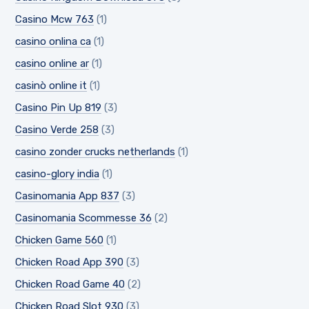
Casino Mcw 763
(1)
casino onlina ca
(1)
casino online ar
(1)
casinò online it
(1)
Casino Pin Up 819
(3)
Casino Verde 258
(3)
casino zonder crucks netherlands
(1)
casino-glory india
(1)
Casinomania App 837
(3)
Casinomania Scommesse 36
(2)
Chicken Game 560
(1)
Chicken Road App 390
(3)
Chicken Road Game 40
(2)
Chicken Road Slot 930
(3)