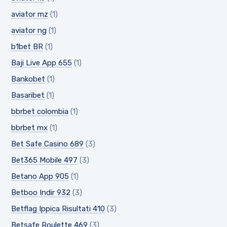
aviator mz
(1)
aviator ng
(1)
b1bet BR
(1)
Baji Live App 655
(1)
Bankobet
(1)
Basaribet
(1)
bbrbet colombia
(1)
bbrbet mx
(1)
Bet Safe Casino 689
(3)
Bet365 Mobile 497
(3)
Betano App 905
(1)
Betboo Indir 932
(3)
Betflag Ippica Risultati 410
(3)
Betsafe Roulette 469
(3)