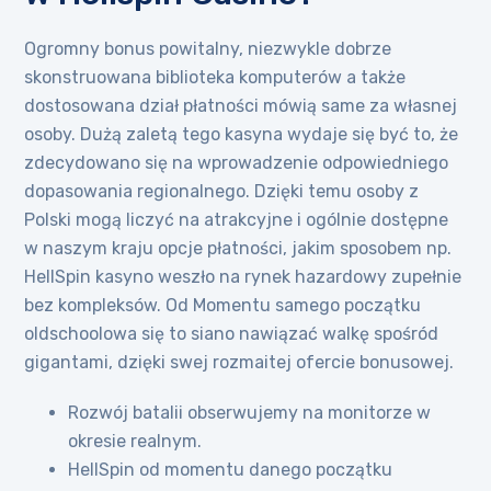
Ogromny bonus powitalny, niezwykle dobrze
skonstruowana biblioteka komputerów a także
dostosowana dział płatności mówią same za własnej
osoby. Dużą zaletą tego kasyna wydaje się być to, że
zdecydowano się na wprowadzenie odpowiedniego
dopasowania regionalnego. Dzięki temu osoby z
Polski mogą liczyć na atrakcyjne i ogólnie dostępne
w naszym kraju opcje płatności, jakim sposobem np.
HellSpin kasyno weszło na rynek hazardowy zupełnie
bez kompleksów. Od Momentu samego początku
oldschoolowa się to siano nawiązać walkę spośród
gigantami, dzięki swej rozmaitej ofercie bonusowej.
Rozwój batalii obserwujemy na monitorze w
okresie realnym.
HellSpin od momentu danego początku