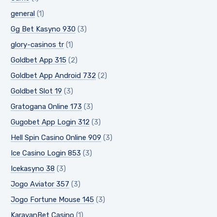
general
(1)
Gg Bet Kasyno 930
(3)
glory-casinos tr
(1)
Goldbet App 315
(2)
Goldbet App Android 732
(2)
Goldbet Slot 19
(3)
Gratogana Online 173
(3)
Gugobet App Login 312
(3)
Hell Spin Casino Online 909
(3)
Ice Casino Login 853
(3)
Icekasyno 38
(3)
Jogo Aviator 357
(3)
Jogo Fortune Mouse 145
(3)
KaravanBet Casino
(1)