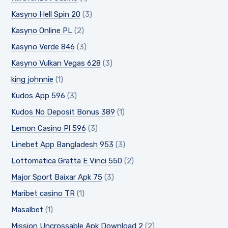
Kasyno Hell Spin 20
(3)
Kasyno Online PL
(2)
Kasyno Verde 846
(3)
Kasyno Vulkan Vegas 628
(3)
king johnnie
(1)
Kudos App 596
(3)
Kudos No Deposit Bonus 389
(1)
Lemon Casino Pl 596
(3)
Linebet App Bangladesh 953
(3)
Lottomatica Gratta E Vinci 550
(2)
Major Sport Baixar Apk 75
(3)
Maribet casino TR
(1)
Masalbet
(1)
Mission Uncrossable Apk Download 2
(2)